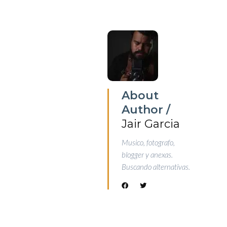
About
Author /
Jair Garcia
Musico, fotografo,
blogger y anexas.
Buscando alternativas.