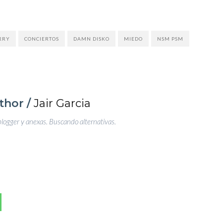
RRY
CONCIERTOS
DAMN DISKO
MIEDO
NSM PSM
thor /
Jair Garcia
blogger y anexas. Buscando alternativas.