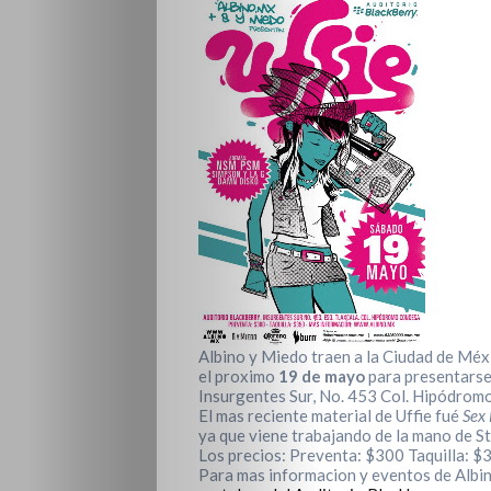
Albino y Miedo traen a la Ciudad de Méx
el proximo
19 de mayo
para presentarse
Insurgentes Sur, No. 453 Col. Hipódrom
El mas reciente material de Uffie fué
Sex
ya que viene trabajando de la mano de Ste
Los precios: Preventa: $300 Taquilla: $
Para mas informacion y eventos de Albi