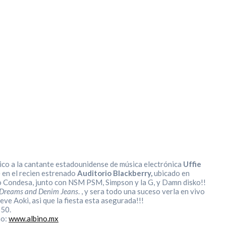
ico a la cantante estadounidense de música electrónica
Uffie
 en el recien estrenado
Auditorio Blackberry,
ubicado en
o Condesa, junto con NSM PSM, Simpson y la G, y Damn disko!!
 Dreams and Denim Jeans
. , y sera todo una suceso verla en vivo
ve Aoki, asi que la fiesta esta asegurada!!!
350.
no:
www.albino.mx