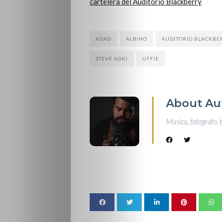
cartelera del Auditorio Blackberry
ADAD
ALBINO
AUDITORIO BLACKBE
STEVE AOKI
UFFIE
About Au
Musico, fotografo, 