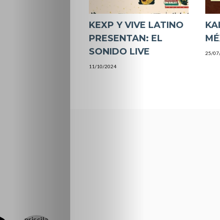
KEXP Y VIVE LATINO
KA
PRESENTAN: EL
MÉ
SONIDO LIVE
25/07
11/10/2024