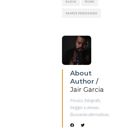
ALICIA
PUNK
VAMOS PERDIENDO
About
Author /
Jair Garcia
Musico, fotografo,
blogger y anexas.
Buscando alternativas.