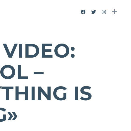
VIDEO:
OL –
THING IS
G»