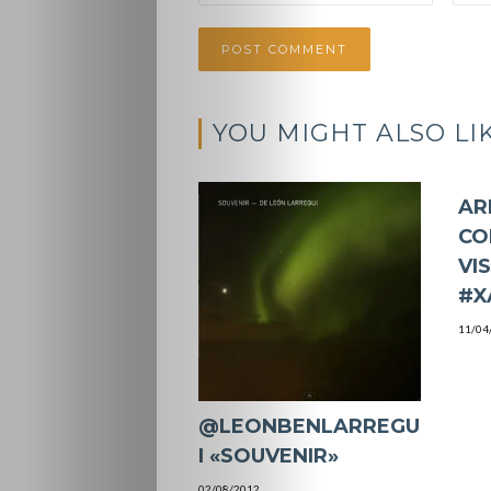
YOU MIGHT ALSO LI
AR
CO
VI
#X
11/04
@LEONBENLARREGU
I «SOUVENIR»
02/08/2012