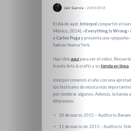
Jair Garcia
23/01/2015
El día de ayer,
Interpol
compartió el nuev
México, 2014). «
Everything Is Wrong
» 
a
Carlos Puga
y presenta una «
pequeña»
Sam en Nueva York.
Haz click
aquí
para ver el video. Recuerd
través Arts & crafts y su
tienda en línea
.
Interpol comenzó el año con una apretad
los festivales de música más importante
por nombrar algunos. Además, la banda a
diferentes:
10 de marzo 2015 – Auditorio Bana
11 de marzo de 2015 – Auditorio Tel