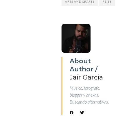
ARTS AND CRAFTS
FEIST
About
Author /
Jair Garcia
Musico, fotografo,
blogger y anexas.
Buscando alternativas.