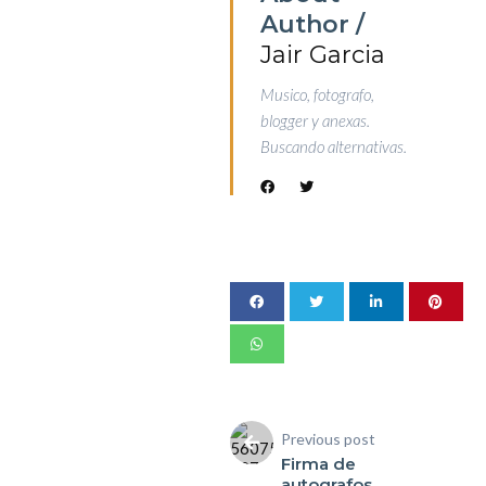
Author /
Jair Garcia
Musico, fotografo,
blogger y anexas.
Buscando alternativas.
Previous post
Firma de
autografos