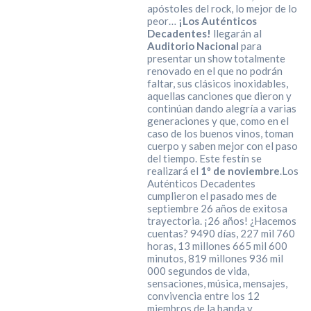
apóstoles del rock, lo mejor de lo
peor…
¡Los Auténticos
Decadentes!
llegarán al
Auditorio Nacional
para
presentar un show totalmente
renovado en el que no podrán
faltar, sus clásicos inoxidables,
aquellas canciones que dieron y
continúan dando alegría a varias
generaciones y que, como en el
caso de los buenos vinos, toman
cuerpo y saben mejor con el paso
del tiempo. Este festín se
realizará el
1º de noviembre
.
Los
Auténticos Decadentes
cumplieron el pasado mes de
septiembre 26 años de exitosa
trayectoria. ¡26 años! ¿Hacemos
cuentas? 9490 días, 227 mil 760
horas, 13 millones 665 mil 600
minutos, 819 millones 936 mil
000 segundos de vida,
sensaciones, música, mensajes,
convivencia entre los 12
miembros de la banda y