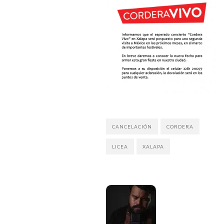
CANCELACIÓN
CORDERA
LICEA
XALAPA