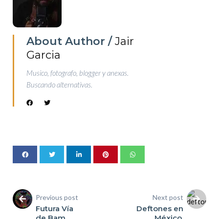
About Author /
Jair
Garcia
Musico, fotografo, blogger y anexas.
Buscando alternativas.
Previous post
Next post
Futura Vía
Deftones en
de Bam
México.