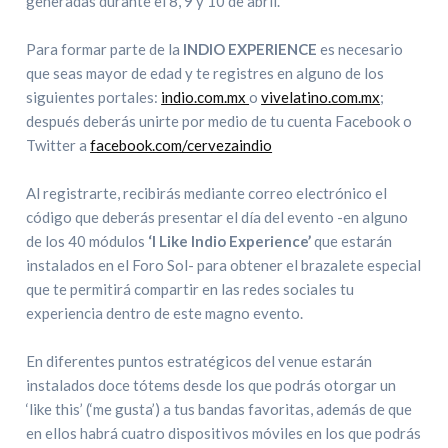
generadas durante el 8, 9 y 10 de abril.
Para formar parte de la
INDIO EXPERIENCE
es necesario
que seas mayor de edad y te registres en alguno de los
siguientes portales:
indio.com.mx
o
vivelatino.com.mx
;
después deberás unirte por medio de tu cuenta Facebook o
Twitter a
facebook.com/cervezaindio
Al registrarte, recibirás mediante correo electrónico el
código que deberás presentar el día del evento -en alguno
de los 40 módulos
‘I Like Indio Experience’
que estarán
instalados en el Foro Sol- para obtener el brazalete especial
que te permitirá compartir en las redes sociales tu
experiencia dentro de este magno evento.
En diferentes puntos estratégicos del venue estarán
instalados doce tótems desde los que podrás otorgar un
‘like this’ (‘me gusta’) a tus bandas favoritas, además de que
en ellos habrá cuatro dispositivos móviles en los que podrás