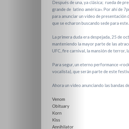
Después de una, ya clásica; rueda de pre
grande de latino américa». Por ahí de 7pm
para anunciar un vídeo de presentación de
que se echaron buscando sede para este.
La primera duda era despejada, 25 de oc
manteniendo la mayor parte de las atracc
UFC, fire carnival, la mansión de terror, 
Para segur, un eterno performance «rocke
vocalista), que serán parte de este festiv
Ahora un video anunciando las bandas del
Venom
Obituary
Korn
Kiss
Annihilator