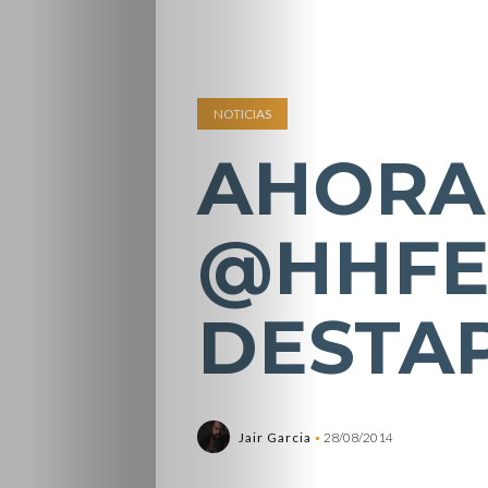
NOTICIAS
AHORA
@HHFES
DESTAP
Jair Garcia
28/08/2014