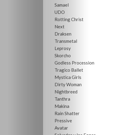
Samael
UDO
Rotting Christ
Next
Draksen
Transmetal
Leprosy
Skorcho
Godless Procession
Tragico Ballet
Mystica Girls
Dirty Woman
Nightbreed
Tanthra
Makina
Rain Shatter
Pressive
Avatar