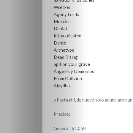
Salvador y los Eones
Wrecker
Agony Lords
Mexxica
Denial
Intoxxxicated
Dante
Archetype
Dead Rising
Spit on your grave
Ángeles y Demonios
From Oblivion
Alaydha
y hasta ahí, de nuevo solo anunciaron un
Precios:
General: $1,050