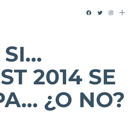
 SI…
T 2014 SE
A… ¿O NO?