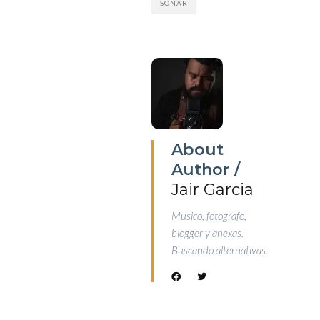
SONAR
About
Author /
Jair Garcia
Musico, fotografo,
blogger y anexas.
Buscando alternativas.