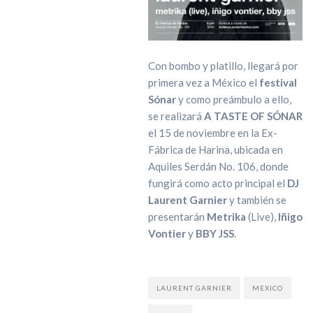
Con bombo y platillo, llegará por
primera vez a México el
festival
Sónar
y como preámbulo a ello,
se realizará
A TASTE OF SÓNAR
el 15 de noviembre en la Ex-
Fábrica de Harina, ubicada en
Aquiles Serdán No. 106, donde
fungirá como acto principal el
DJ
Laurent Garnier
y también se
presentarán
Metrika
(Live),
Iñigo
Vontier
y
BBY JSS
.
LAURENT GARNIER
MEXICO