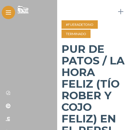
#FUERADETONO
TERMINADO
PUR DE
PATOS / LA
HORA
FELIZ (TÍO
ROBER Y
COJO
FELIZ) EN