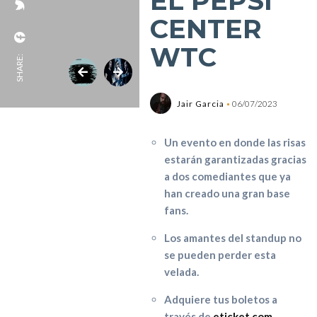
EL PEPSI
CENTER
WTC
SHARE:
Jair Garcia
06/07/2023
Un evento en donde las risas
estarán garantizadas gracias
a dos comediantes que ya
han creado una gran base
fans.
Los amantes del standup no
se pueden perder esta
velada.
Adquiere tus boletos a
través de
eticket.com