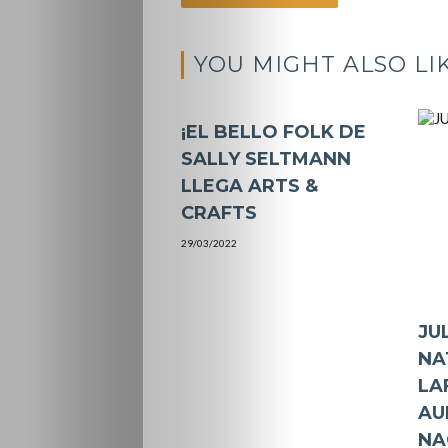
YOU MIGHT ALSO LI
¡EL BELLO FOLK DE
SALLY SELTMANN
LLEGA ARTS &
CRAFTS
29/03/2022
JU
NA
LA
AU
NA