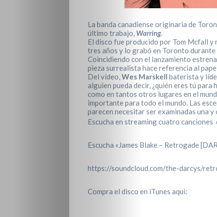
La banda canadiense originaria de Toro
último trabajo,
Warring
.
El disco fue producido por Tom Mcfall y
tres años y lo grabó en Toronto durante 
Coincidiendo con el lanzamiento estrena
pieza surrealista hace referencia al pape
Del vídeo,
Wes Marskell
baterista y líd
alguien pueda decir, ¿quién eres tú para 
como en tantos otros lugares en el mund
importante para todo el mundo. Las esce
parecen necesitar ser examinadas una y 
Escucha en streaming cuatro canciones
Escucha «James Blake – Retrogade [DAR
https://soundcloud.com/the-darcys/ret
Compra el disco en iTunes aqui: