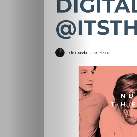
DIGITAL
@ITST
Jair Garcia
17/09/2013