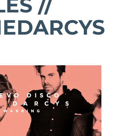
ES //
HEDARCYS