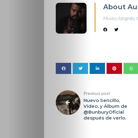
About Au
Musico, fotografo, 
Previous post
Nuevo Sencillo,
Video, y Álbum de
@BunburyOficial
después de verlo.