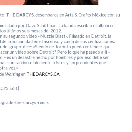
nto,
THE DARCYS
, desembarca en Arts & Crafts México con su
 mezclado por Dave Schiffman. La banda escribió el álbum en
los últimos seis meses del 2012.
n su segundo vídeo «Muzzle Blast». Filmado en Detroit, la
l de la humanidad en el ascenso y caída de sus civilizaciones.
er del grupo, dice: «Siendo de Toronto puedo entender que
hacer un vídeo sobre Detroit? Pero lo que ha pasado allí –
o – es un desastre hecho por hombres y por eso debe ser
nas son tan increíblemente tristes y sorprendentes que
otra vez.»
 de
Warring
en
THEDARCYS.CA
CYS Edit]
rograde-the-darcys-remix