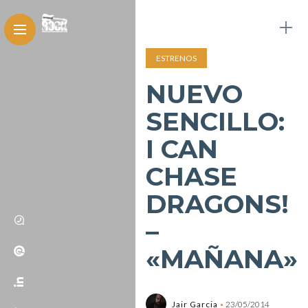
ESTRENOS
NUEVO
SENCILLO:
I CAN
CHASE
DRAGONS!
–
«MAÑANA»
Jair Garcia
23/05/2014