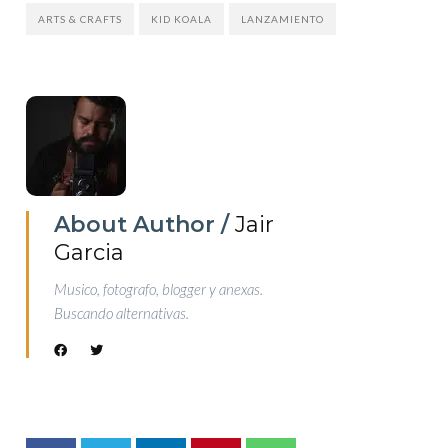
ARTS & CRAFTS
KID KOALA
LANZAMIENTO
About Author /
Jair
Garcia
Musico, fotografo, blogger y anexas.
Buscando alternativas.