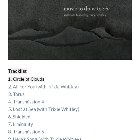
Tracklist
1.
Circle of Clouds
2.
All For You (with Trixie Whitley)
3.
Torus
4.
Transmission 4
5.
Lost at Sea (with Trixie Whitley)
6.
Shielded
7.
Liminality
8.
Transmission 5
9.
Hera’s Song (with Trixie Whitley)