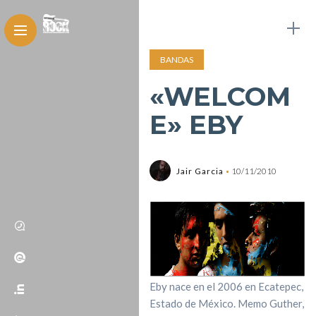
BANDAS
«WELCOM
E» EBY
Jair Garcia
10/11/2010
Eby nace en el 2006 en Ecatepec,
Estado de México. Memo Guther,