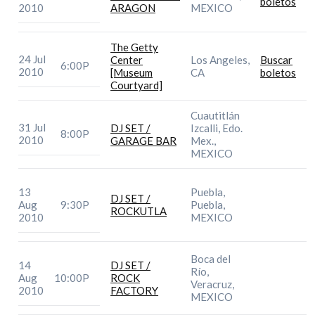
boletos
2010
ARAGON
MEXICO
The Getty
24 Jul
Center
Los Angeles,
Buscar
6:00P
2010
[Museum
CA
boletos
Courtyard]
Cuautitlán
31 Jul
DJ SET /
Izcalli, Edo.
8:00P
2010
GARAGE BAR
Mex.,
MEXICO
13
Puebla,
DJ SET /
Aug
9:30P
Puebla,
ROCKUTLA
2010
MEXICO
Boca del
14
DJ SET /
Río,
Aug
10:00P
ROCK
Veracruz,
2010
FACTORY
MEXICO