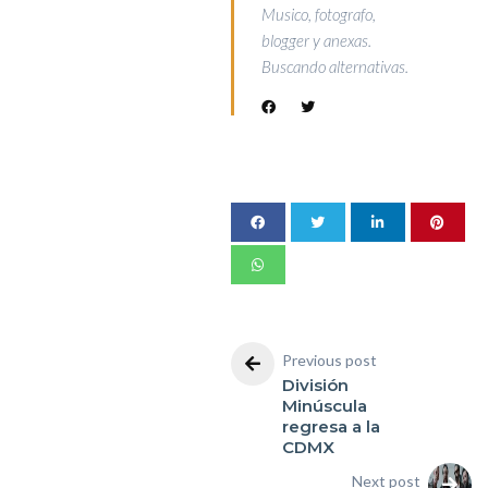
Musico, fotografo,
blogger y anexas.
Buscando alternativas.
Previous post
División
Minúscula
regresa a la
CDMX
Next post