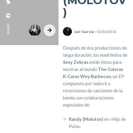
(MOLOTOV
)
SHARE:
Jair Garcia
02/06/2016
Después de dos producciones de
larga duración, los madrileños de
Sexy Zebras
están listos para
mostrar al mundo
The Culeras
K-Caras Wey Barbecue,
un EP
compuesto por lados b y
reversiones de canciones de la
banda con colaboraciones
especiales de:
Randy (Molotov)
en «Hijo de
Puta».