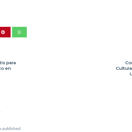
tis para
Co
co en
Cultura
U
T
e published.