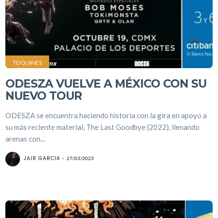
TOQUINES
ODESZA VUELVE A MÉXICO CON SU
NUEVO TOUR
ODESZA se encuentra haciendo historia con la gira en apoyo a
su más reciente material, The Last Goodbye (2022), llenando
arenas con...
JAIR GARCIA
27/03/2023