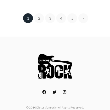
1
2
3
4
5
© 2010 Distorsionrock - All Rights Reserved.